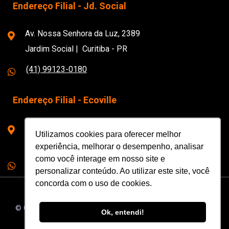
Endereço Filial - Jd. Social
Av. Nossa Senhora da Luz, 2389
Jardim Social | Curitiba - PR
(41) 99123-0180
Endereço Filial - Ecoville
Rua Prof. João Falarz, 1279
Utilizamos cookies para oferecer melhor
Ecoville | Curitiba - PR
experiência, melhorar o desempenho, analisar
como você interage em nosso site e
(41) 3088-0180
personalizar conteúdo. Ao utilizar este site, você
concorda com o uso de cookies.
© Copyright Escola de Música 180bpm – Todos os Direitos
Ok, entendi!
Reservados