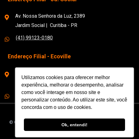
Av. Nossa Senhora da Luz, 2389
Jardim Social | Curitiba - PR
(41) 99123-0180
Endereço Filial - Ecoville
Rua Prof. João Falarz, 1279
Utilizamos cookies para oferecer melhor
Ecoville | Curitiba - PR
experiência, melhorar o desempenho, analisar
como você interage em nosso site e
(41) 3088-0180
personalizar conteúdo. Ao utilizar este site, você
concorda com o uso de cookies.
© Copyright Escola de Música 180bpm – Todos os Direitos
Ok, entendi!
Reservados