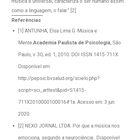
música é universal, caracteriza o ser humano assim
como a linguagem, o falar.” [2]
Referências
[1] ANTUNHA, Elsa Lima G. Música e
Mente.
Academia Paulista de Psicologia
, São
Paulo, v. 30, ed. 1, 2010. DOI ISSN 1415-711X.
Disponível em:
http://pepsic.bvsalud.org/scielo.php?
script=sci_arttext&pid=S1415-
711X2010000100016#1a. Acesso em: 3 jun.
2020.
[2] NEXO JORNAL LTDA. Por que a música nos
emociona, segundo a neurociência.. Disponível