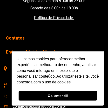
Segunda a sexta das 8:00h às 22:00h
Sábado das 8:00h às 18:00h
Política de Privacidade
Contatos
Endereço Matriz - Mercês
Utilizamos cookies para oferecer melhor
experiência, melhorar o desempenho, analisar
Rua Desembargador Isaías Bevilaqua, 73
como você interage em nosso site e
Mercês | Curitiba - PR
personalizar conteúdo. Ao utilizar este site, você
concorda com o uso de cookies.
(41) 3027-3995
(41) 99211-5069
Ok, entendi!
contato@escola180bpm.com.br