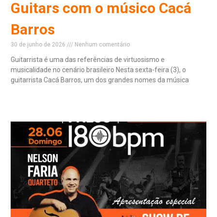
Guitars com o músico Cacá
Barros
30 de junho de 2026
Nenhum comentário
Guitarrista é uma das referências de virtuosismo e
musicalidade no cenário brasileiro Nesta sexta-feira (3), o
guitarrista Cacá Barros, um dos grandes nomes da música
Read More »