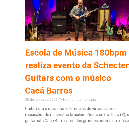
Escola de Música 180bpm
realiza evento da Schecter
Guitars com o músico
Cacá Barros
30 de junho de 2026
Nenhum comentário
Guitarrista é uma das referências de virtuosismo e
musicalidade no cenário brasileiro Nesta sexta-feira (3), 
guitarrista Cacá Barros, um dos grandes nomes da músi