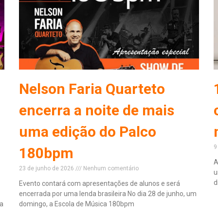
Nelson Faria Quarteto
encerra a noite de mais
uma edição do Palco
9
180bpm
A
23 de junho de 2026
Nenhum comentário
u
d
Evento contará com apresentações de alunos e será
o
encerrada por uma lenda brasileira No dia 28 de junho, um
R
ca
domingo, a Escola de Música 180bpm